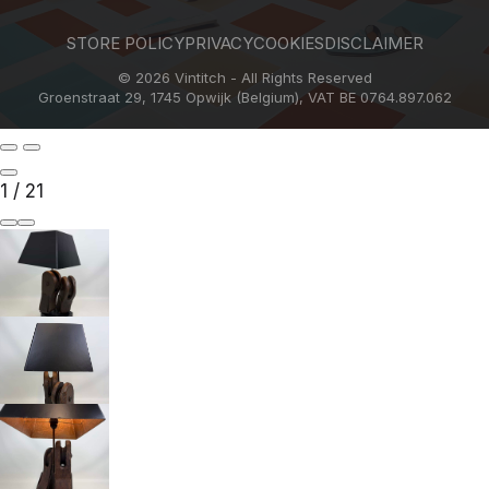
STORE POLICY
PRIVACY
COOKIES
DISCLAIMER
© 2026 Vintitch - All Rights Reserved
Groenstraat 29, 1745 Opwijk (Belgium), VAT BE 0764.897.062