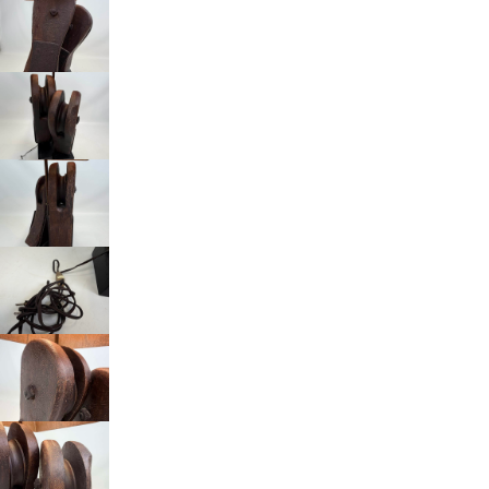
Beheer cookie toestemming
Om de beste ervaringen te bieden, gebruiken wij technologieën zoals
cookies om informatie over je apparaat op te slaan en/of te raadplegen.
Door in te stemmen met deze technologieën kunnen wij gegevens zoals
surfgedrag of unieke ID's op deze site verwerken. Als je geen toestemming
geeft of uw toestemming intrekt, kan dit een nadelige invloed hebben op
bepaalde functies en mogelijkheden.
Accepteren