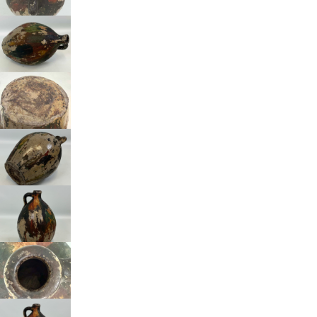
Beheer cookie toestemming
Om de beste ervaringen te bieden, gebruiken wij technologieën zoals
cookies om informatie over je apparaat op te slaan en/of te raadplegen.
Door in te stemmen met deze technologieën kunnen wij gegevens zoals
surfgedrag of unieke ID's op deze site verwerken. Als je geen toestemming
geeft of uw toestemming intrekt, kan dit een nadelige invloed hebben op
bepaalde functies en mogelijkheden.
Accepteren
Weigeren