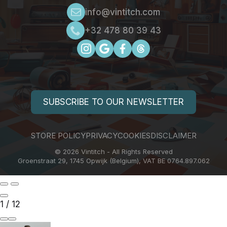
+32 478 80 39 43
SUBSCRIBE TO OUR NEWSLETTER
STORE POLICY
PRIVACY
COOKIES
DISCLAIMER
© 2026 Vintitch - All Rights Reserved
Groenstraat 29, 1745 Opwijk (Belgium), VAT BE 0764.897.062