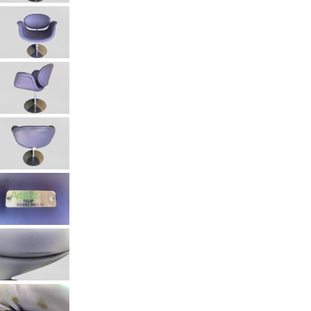
Beheer cookie toestemming
Om de beste ervaringen te bieden, gebruiken wij technologieën zoals
cookies om informatie over je apparaat op te slaan en/of te raadplegen.
Door in te stemmen met deze technologieën kunnen wij gegevens zoals
surfgedrag of unieke ID's op deze site verwerken. Als je geen toestemming
geeft of uw toestemming intrekt, kan dit een nadelige invloed hebben op
bepaalde functies en mogelijkheden.
Accepteren