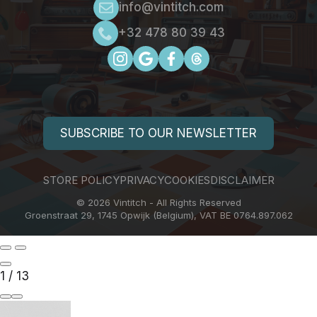
info@vintitch.com
+32 478 80 39 43
SUBSCRIBE TO OUR NEWSLETTER
STORE POLICY
PRIVACY
COOKIES
DISCLAIMER
© 2026 Vintitch - All Rights Reserved
Groenstraat 29, 1745 Opwijk (Belgium), VAT BE 0764.897.062